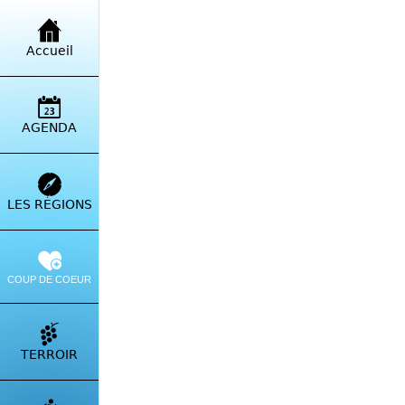
Retour à la liste
Accueil
Bag
Vac
AGENDA
Brav
Itinérai
LES RÉGIONS
COUP DE COEUR
TERROIR