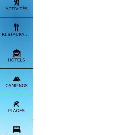
ACTIVITÉS
RESTAURANTS
HÔTELS
CAMPINGS
PLAGES
Baghee
plages
étang 
d’endr