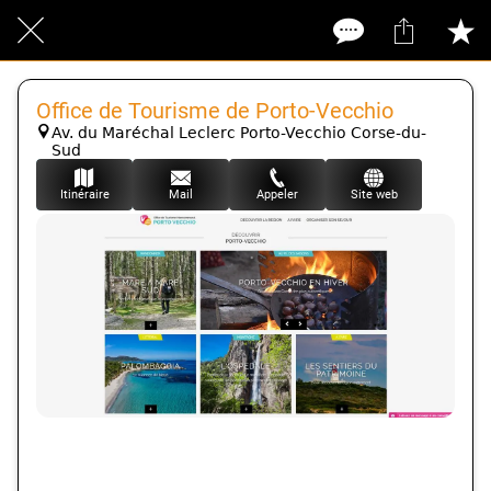
Office de Tourisme de Porto-Vecchio
Av. du Maréchal Leclerc Porto-Vecchio Corse-du-
Sud
Itinéraire
Mail
Appeler
Site web