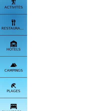
ACTIVITÉS
RESTAURANTS
Faites u
découvr
Sillonne
Ignascu 
HÔTELS
sommet, 
Grâce à
vous pou
CAMPINGS
connaîtr
connaiss
passion 
PLAGES
Au dépa
parmi le
randonn
au cœur 