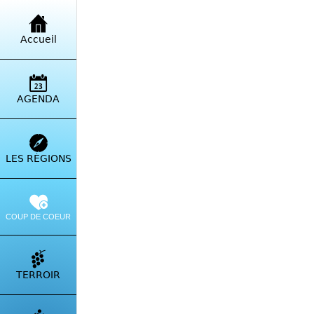
Retour à la liste
Accueil
Res
le V
AGENDA
Itinérai
LES RÉGIONS
COUP DE COEUR
TERROIR