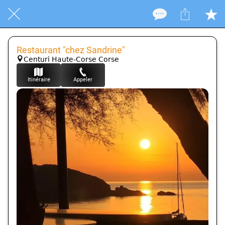
Restaurant "chez Sandrine"
Centuri Haute-Corse Corse
Itinéraire
Appeler