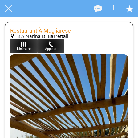
Restaurant À Mugliarese
13 A Marina Di Barrettali
Itinéraire
Appeler