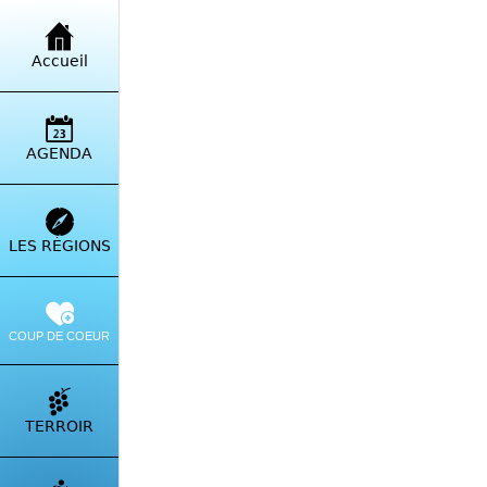
Retour à la liste
Accueil
Off
Val
AGENDA
14 C
Itinérai
LES RÉGIONS
COUP DE COEUR
TERROIR