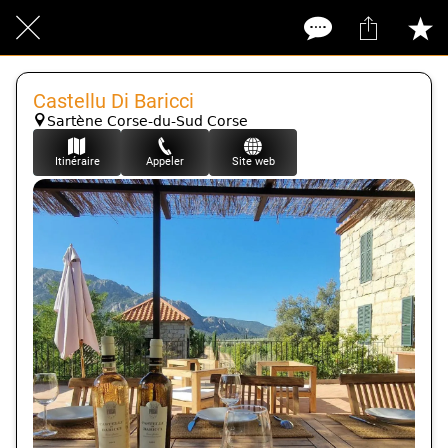
Castellu Di Baricci
Sartène Corse-du-Sud Corse
Itinéraire
Appeler
Site web