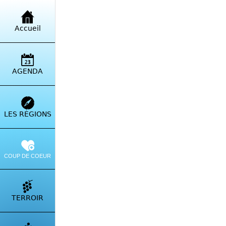
Retour à la liste
Accueil
Dom
Pogg
AGENDA
Itinérai
LES RÉGIONS
COUP DE COEUR
TERROIR