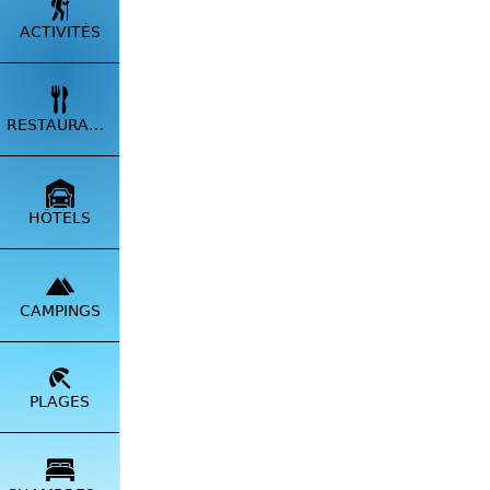
ACTIVITÉS
RESTAURANTS
HÔTELS
CAMPINGS
Particip
PLAGES
✅
Prop
✅
Envo