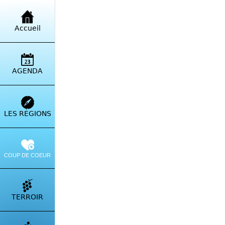
Retour à la liste
Accueil
Clos
D81 
AGENDA
Itinérai
LES RÉGIONS
COUP DE COEUR
TERROIR