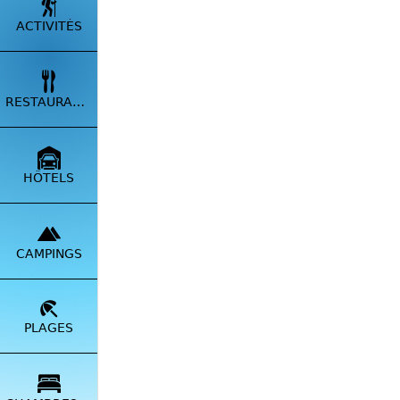
ACTIVITÉS
RESTAURANTS
HÔTELS
CAMPINGS
Particip
PLAGES
✅
Prop
✅
Envo