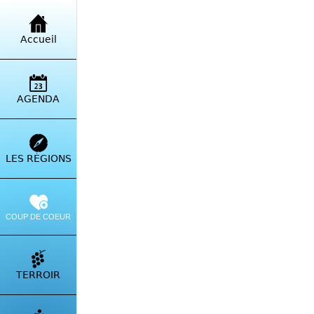
Retour à la liste
Accueil
Clos
Pont
AGENDA
Itinérai
LES RÉGIONS
COUP DE COEUR
TERROIR