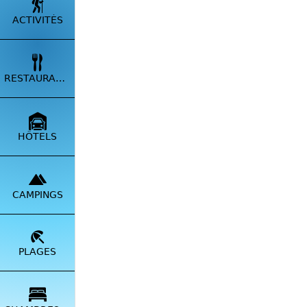
ACTIVITÉS
RESTAURANTS
HÔTELS
Particip
CAMPINGS
✅
Prop
✅
Envo
PLAGES
💬 Lais
✅
Comp