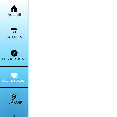
Retour à la liste
Accueil
Clos
Mors
AGENDA
Itinérai
LES RÉGIONS
COUP DE COEUR
TERROIR