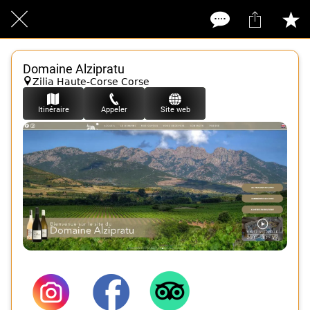
Domaine Alzipratu
Zilia Haute-Corse Corse
Itinéraire
Appeler
Site web