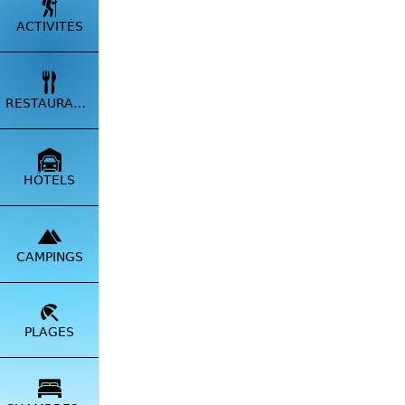
ACTIVITÉS
Muna
VO
RESTAURANTS
Village
Le vill
HÔTELS
l'histoi
qu'aband
des hist
CAMPINGS
Histoir
Muna, c
des inva
PLAGES
côtes so
et de l'
L'Aband