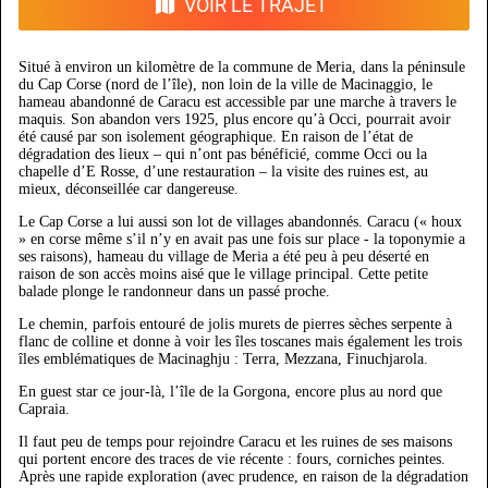
VOIR LE TRAJET
Situé à environ un kilomètre de la commune de Meria, dans la péninsule
du Cap Corse (nord de l’île), non loin de la ville de Macinaggio, le
hameau abandonné de Caracu est accessible par une marche à travers le
maquis. Son abandon vers 1925, plus encore qu’à Occi, pourrait avoir
été causé par son isolement géographique. En raison de l’état de
dégradation des lieux – qui n’ont pas bénéficié, comme Occi ou la
chapelle d’E Rosse, d’une restauration – la visite des ruines est, au
mieux, déconseillée car dangereuse.
Le Cap Corse a lui aussi son lot de villages abandonnés. Caracu (« houx
» en corse même s’il n’y en avait pas une fois sur place - la toponymie a
ses raisons), hameau du village de Meria a été peu à peu déserté en
raison de son accès moins aisé que le village principal. Cette petite
balade plonge le randonneur dans un passé proche.
Le chemin, parfois entouré de jolis murets de pierres sèches serpente à
flanc de colline et donne à voir les îles toscanes mais également les trois
îles emblématiques de Macinaghju : Terra, Mezzana, Finuchjarola.
En guest star ce jour-là, l’île de la Gorgona, encore plus au nord que
Capraia.
Il faut peu de temps pour rejoindre Caracu et les ruines de ses maisons
qui portent encore des traces de vie récente : fours, corniches peintes.
Après une rapide exploration (avec prudence, en raison de la dégradation