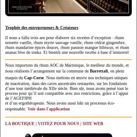
Trophée des entrepreneurs & Créateurs
Il nous a fallu trois ans pour élaborer six recettes d’exception : rhum
noisette vanille, rhum myrte sauvage vanille, rhum cédrat gingembre,
rhum mandarine épices douces, rhum passion mangue hibiscus, et rhum
ananas fève de tonka. Et bientôt une nouvelle recette à base d’immortel
Nous importons du rhum AOC de Martinique, le meilleur du monde, et
nous réalisons l’arrangement sur la commune de
Barrettali
, en plein
maquis du
Cap-Corse
. Nous mettons en œuvre nos techniques uniques
de macération, dans des caves ancestrales restaurées, sur les fondations
d’une tour médiévale du XIIe siècle. Bien sûr, nous avons pensé tout le
process pour qu’il soit compatible avec nos restrictions, grâce à l’appui
de l’AGEFIPH
et d’un ergothérapeute. Nous avons aussi bâti un processus éco-
responsable.
Voir dans l'application
LA BOUTIQUE
|
VOTEZ POUR NOUS
|
SITE WEB