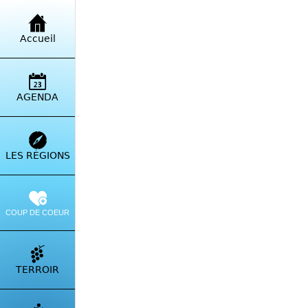
Retour à la liste
Accueil
Les 
37 Gia
AGENDA
Itinérai
LES RÉGIONS
COUP DE COEUR
TERROIR