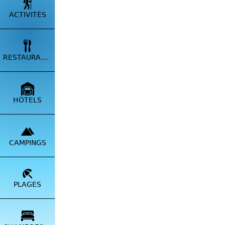
ACTIVITÉS
RESTAURANTS
HÔTELS
VISIT
CAMPINGS
✅
Prop
✅
Envo
PLAGES
💬 Lais
Postez u