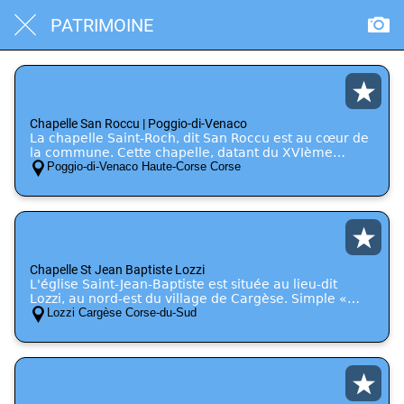
PATRIMOINE
Chapelle San Roccu | Poggio-di-Venaco
La chapelle Saint-Roch, dit San Roccu est au cœur de
la commune. Cette chapelle, datant du XVIème
siècle, elle renferme en son chœur un tableau de «
Poggio-di-Venaco Haute-Corse Corse
L’Assomption de la Vierge entourée de deux saints
dont Saint-Roch », classé monument historique
depuis 1995.
Chapelle St Jean Baptiste Lozzi
L'église Saint-Jean-Baptiste est située au lieu-dit
Lozzi, au nord-est du village de Cargèse. Simple «
chapelle domestique » en 1845, comme le fait
Lozzi Cargèse Corse-du-Sud
apparaître la documentation, l'église, du premier
quart du xixe siècle (?), remaniée en 1846, a été
érigée en succursale en 1853. Elle est dotée d'une
tour-clocher couronnée d'un dôme. La Chapelle est
fermée.