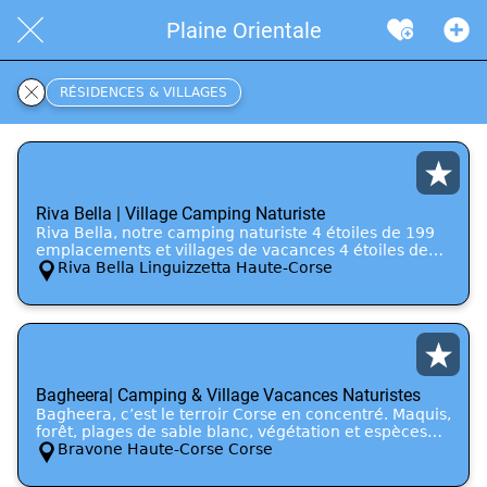
Plaine Orientale
RÉSIDENCES & VILLAGES
Riva Bella | Village Camping Naturiste
Riva Bella, notre camping naturiste 4 étoiles de 199
emplacements et villages de vacances 4 étoiles de
90 logements de Corse, vous ouvre les portes de son
Riva Bella Linguizzetta Haute-Corse
domaine naturiste, le temps d’un voyage au cœur de
la nature. Authenticité, respect et bien-être se mêlent
pour éveiller vos sens et vous ressourcer.
Bagheera| Camping & Village Vacances Naturistes
Bagheera, c’est le terroir Corse en concentré. Maquis,
forêt, plages de sable blanc, végétation et espèces
endémiques, étang préservé, brise marine et air
Bravone Haute-Corse Corse
parfumé sont autant d’endroits à découvrir lors de
votre séjour naturiste au camping.