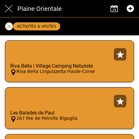
Plaine Orientale
ACTIVITÉS & VISITES
Riva Bella | Village Camping Naturiste
Riva Bella Linguizzetta Haute-Corse
Les Balades de Paul
267 Rte de Petrelle Biguglia