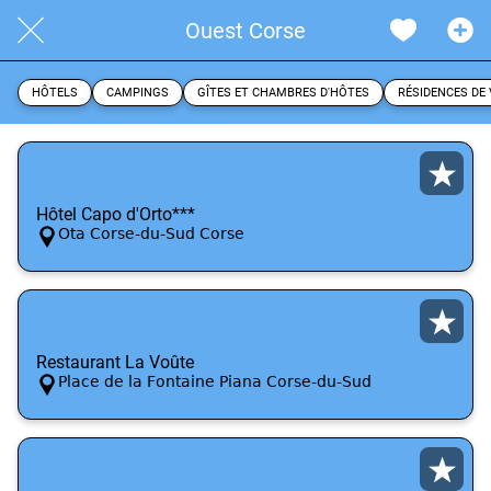
Ouest Corse
HÔTELS
CAMPINGS
GÎTES ET CHAMBRES D'HÔTES
RÉSIDENCES DE
Hôtel Capo d'Orto***
Ota Corse-du-Sud Corse
Restaurant La Voûte
Place de la Fontaine Piana Corse-du-Sud